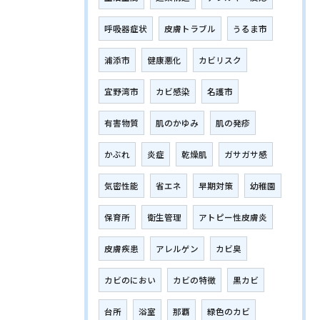
呼吸器症状
皮膚トラブル
うるま市
浦添市
健康悪化
カビリスク
宜野湾市
カビ感染
名護市
有害物質
肌のかゆみ
肌の発疹
かぶれ
炎症
乾燥肌
ガサガサ感
気密性能
省エネ
早期対策
幼稚園
保育所
衛生管理
アトピー性皮膚炎
皮膚疾患
アレルゲン
カビ臭
カビのにおい
カビの特徴
黒カビ
台所
浴室
那覇
緑色のカビ