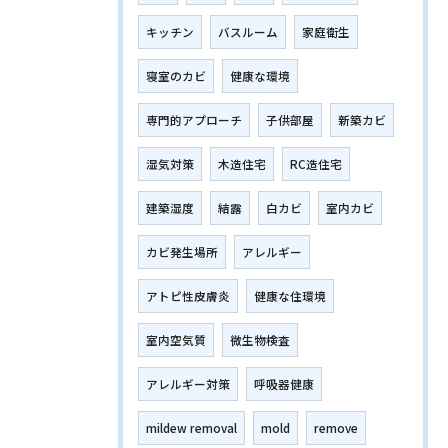
キッチン
バスルーム
家庭衛生
寝室のカビ
健康な環境
専門的アプローチ
子供部屋
新築カビ
湿気対策
木造住宅
RC造住宅
建築湿度
結露
白カビ
室内カビ
カビ発生場所
アレルギー
アトピ性皮膚炎
健康な住環境
室内空気質
微生物検査
アレルギー対策
呼吸器健康
mildew removal
mold
remove