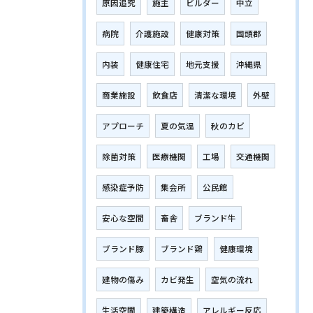
原因追究
施主
ビルダー
中立
病院
介護施設
健康対策
国頭郡
内装
健康住宅
地元支援
沖縄県
商業施設
飲食店
清潔な環境
外壁
アプローチ
夏の気温
秋のカビ
除菌対策
医療機関
工場
交通機関
感染症予防
集会所
公民館
安心な空間
畜舎
ブランド牛
ブランド豚
ブランド鶏
健康環境
建物の傷み
カビ発生
空気の流れ
生活空間
建築構造
アレルギー反応