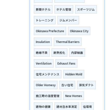
新築ホテル
ホテル管理
スポーツジム
トレーニング
ジムメンバー
Okinawa Prefecture
Okinawa City
Insulation
Thermal Barriers
絶縁不良
断熱劣化
内部結露
Ventilation
Exhaust Fans
住宅メンテナンス
Hidden Mold
Older Homesy
古い住宅
排気ダクト
施工時の湿度管理
New Homes
建物の健康
建材含水率測定
住環境