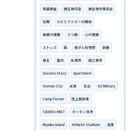
真菌検査
微生物汚染
微生物対策協会
玄関
カビとアトピーの関係
皮膚の健康
うつ病
心の健康
ストレス
癌
発がん性物質
部屋
寝る
室内
糸満市
施工事例
Success Story
Apartment
Itoman City
米軍
北谷
US Military
Camp Foster
陸上競技場
YJEBRO-MIST
タータン洗浄
Miyako Island
Athletic Stadium
湿度