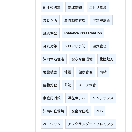
新年の決意
整理整頓
ニトリ家具
カビ予防
室内湿度管理
含水率調査
証拠保全
Evidence Preservation
台風対策
シロアリ予防
湿気管理
沖縄木造住宅
安心な住環境
北陸地方
地震被害
地震
健康管理
海砂
建物劣化
靴箱
スーツ保管
家庭用対策
滞在ホテル
メンテナンス
沖縄の住環境
安全な住宅
ZEB
ペニシリン
アレクサンダー・フレミング