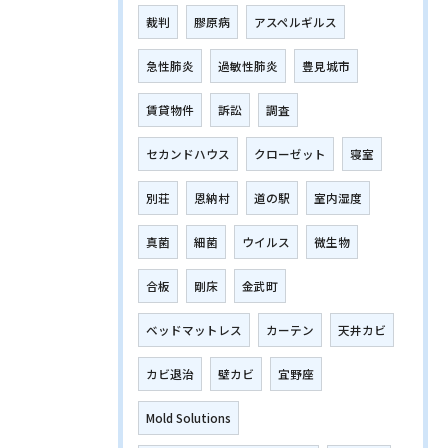
裁判
膠原病
アスペルギルス
急性肺炎
過敏性肺炎
豊見城市
賃貸物件
訴訟
調査
セカンドハウス
クローゼット
寝室
別荘
恩納村
道の駅
室内湿度
真菌
細菌
ウイルス
微生物
合板
剛床
金武町
ベッドマットレス
カーテン
天井カビ
カビ退治
壁カビ
宜野座
Mold Solutions