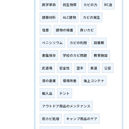
医学革命
抗生物質
カビの力
RC造
建築材料
ALC建物
カビの発生
塩害
建物の保護
良いカビ
ペニシリウム
カビの利用
図書館
書籍保存
学校のカビ問題
教育施設
武道場
安全性
空手
柔道
公安
港の倉庫
環境改善
海上コンテナ
輸入品
テント
アウトドア用品のメンテナンス
防カビ処理
キャンプ用品のケア