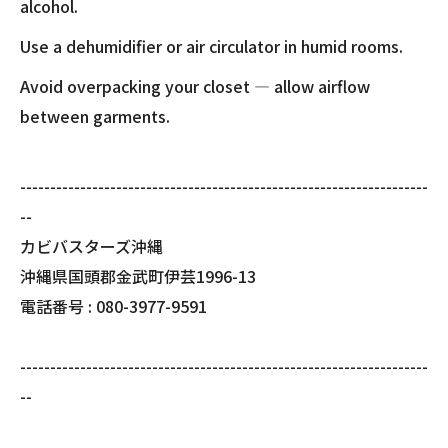
alcohol.
Use a dehumidifier or air circulator in humid rooms.
Avoid overpacking your closet — allow airflow
between garments.
--------------------------------------------------------------------
--
カビバスターズ沖縄
沖縄県国頭郡金武町伊芸1996-13
電話番号 : 080-3977-9591
--------------------------------------------------------------------
--