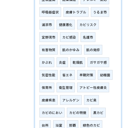
呼吸器症状
皮膚トラブル
うるま市
浦添市
健康悪化
カビリスク
宜野湾市
カビ感染
名護市
有害物質
肌のかゆみ
肌の発疹
かぶれ
炎症
乾燥肌
ガサガサ感
気密性能
省エネ
早期対策
幼稚園
保育所
衛生管理
アトピー性皮膚炎
皮膚疾患
アレルゲン
カビ臭
カビのにおい
カビの特徴
黒カビ
台所
浴室
那覇
緑色のカビ