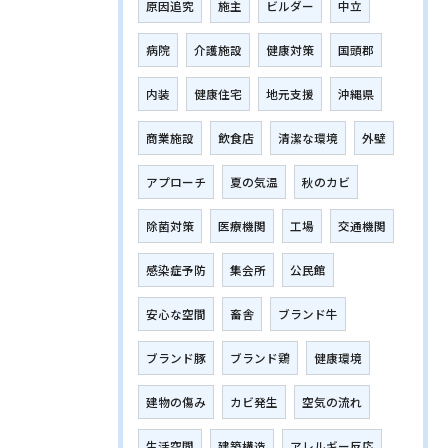
原因追究
施主
ビルダー
中立
病院
介護施設
健康対策
国頭郡
内装
健康住宅
地元支援
沖縄県
商業施設
飲食店
清潔な環境
外壁
アプローチ
夏の気温
秋のカビ
除菌対策
医療機関
工場
交通機関
感染症予防
集会所
公民館
安心な空間
畜舎
ブランド牛
ブランド豚
ブランド鶏
健康環境
建物の傷み
カビ発生
空気の流れ
生活空間
建築構造
アレルギー反応