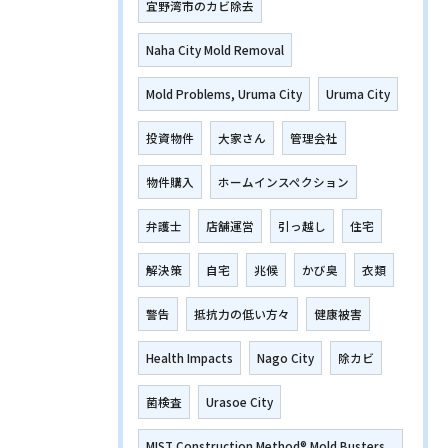
宜野湾市のカビ除去
Naha City Mold Removal
Mold Problems, Uruma City
Uruma City
投資物件
大家さん
管理会社
物件購入
ホームインスペクション
弁護士
店舗運営
引っ越し
住宅
解決策
自宅
兆候
かび臭
衣類
警告
抵抗力の低い方々
健康被害
Health Impacts
Nago City
除カビ
菌検査
Urasoe City
MIST Construction Method® Mold Busters