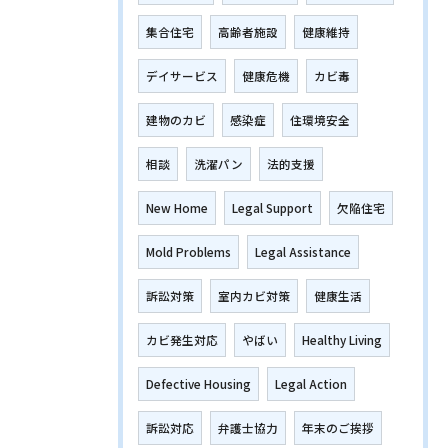
集合住宅
高齢者施設
健康維持
デイサービス
健康危機
カビ毒
建物のカビ
感染症
住環境安全
相談
洗濯パン
法的支援
New Home
Legal Support
欠陥住宅
Mold Problems
Legal Assistance
訴訟対策
室内カビ対策
健康生活
カビ発生対応
やばい
Healthy Living
Defective Housing
Legal Action
訴訟対応
弁護士協力
年末のご挨拶