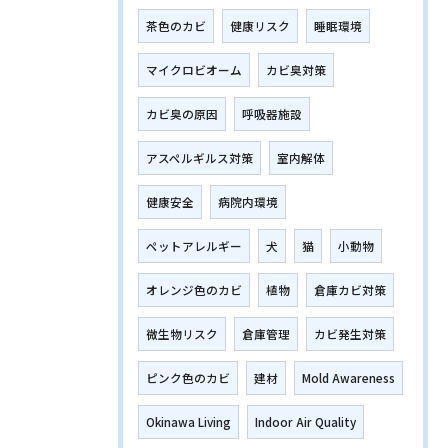
茶色のカビ
健康リスク
睡眠環境
マイクロビオーム
カビ臭対策
カビ臭の原因
呼吸器施設
アスペルギルス対策
室内解体
健康安全
病院内環境
ペットアレルギー
犬
猫
小動物
オレンジ色のカビ
植物
倉庫カビ対策
微生物リスク
倉庫管理
カビ発生対策
ピンク色のカビ
建材
Mold Awareness
Okinawa Living
Indoor Air Quality