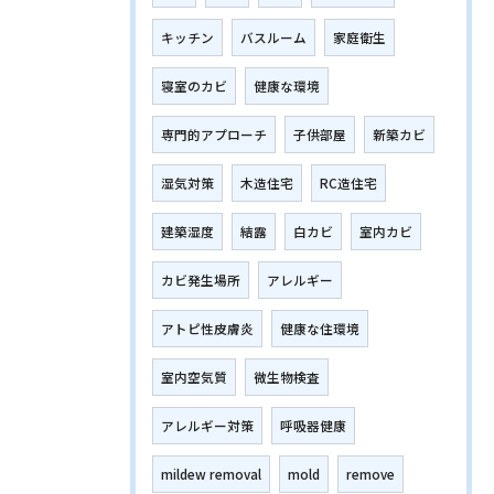
キッチン
バスルーム
家庭衛生
寝室のカビ
健康な環境
専門的アプローチ
子供部屋
新築カビ
湿気対策
木造住宅
RC造住宅
建築湿度
結露
白カビ
室内カビ
カビ発生場所
アレルギー
アトピ性皮膚炎
健康な住環境
室内空気質
微生物検査
アレルギー対策
呼吸器健康
mildew removal
mold
remove