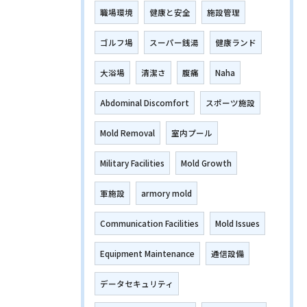
職場環境
健康と安全
施設管理
ゴルフ場
スーパー銭湯
健康ランド
大浴場
清潔さ
腹痛
Naha
Abdominal Discomfort
スポーツ施設
Mold Removal
室内プール
Military Facilities
Mold Growth
軍施設
armory mold
Communication Facilities
Mold Issues
Equipment Maintenance
通信設備
データセキュリティ