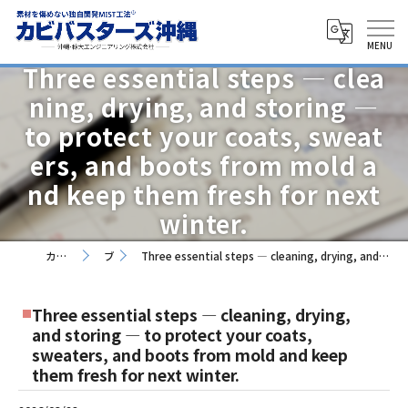
Three essential steps — clea
ning, drying, and storing —
to protect your coats, sweat
ers, and boots from mold a
nd keep them fresh for next
winter.
カビバスターズ沖縄
ブログ
Three essential steps — cleaning, drying, and storing — to protect your coats, sweaters, and boots from mold and keep them fresh for next winter.
Three essential steps — cleaning, drying,
and storing — to protect your coats,
sweaters, and boots from mold and keep
them fresh for next winter.