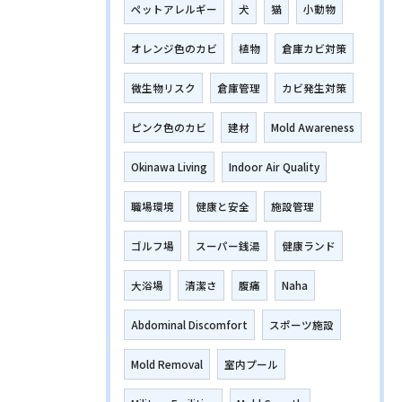
ペットアレルギー
犬
猫
小動物
オレンジ色のカビ
植物
倉庫カビ対策
微生物リスク
倉庫管理
カビ発生対策
ピンク色のカビ
建材
Mold Awareness
Okinawa Living
Indoor Air Quality
職場環境
健康と安全
施設管理
ゴルフ場
スーパー銭湯
健康ランド
大浴場
清潔さ
腹痛
Naha
Abdominal Discomfort
スポーツ施設
Mold Removal
室内プール