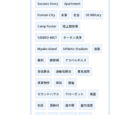
Success Story
Apartment
Itoman City
米軍
北谷
US Military
Camp Foster
陸上競技場
YJEBRO-MIST
タータン洗浄
Miyako Island
Athletic Stadium
湿度
裁判
膠原病
アスペルギルス
急性肺炎
過敏性肺炎
豊見城市
賃貸物件
訴訟
調査
セカンドハウス
クローゼット
寝室
別荘
恩納村
道の駅
室内湿度