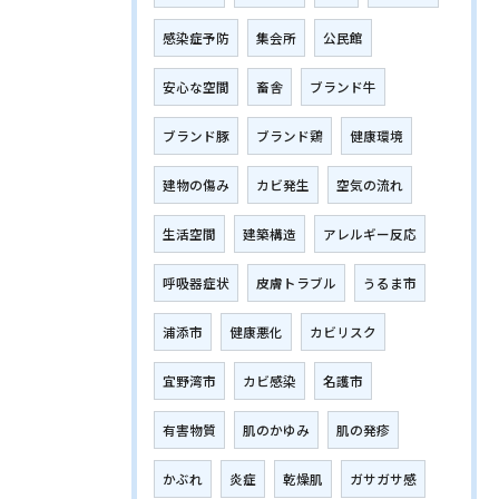
感染症予防
集会所
公民館
安心な空間
畜舎
ブランド牛
ブランド豚
ブランド鶏
健康環境
建物の傷み
カビ発生
空気の流れ
生活空間
建築構造
アレルギー反応
呼吸器症状
皮膚トラブル
うるま市
浦添市
健康悪化
カビリスク
宜野湾市
カビ感染
名護市
有害物質
肌のかゆみ
肌の発疹
かぶれ
炎症
乾燥肌
ガサガサ感