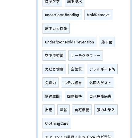
自宅ケア
床下浸水
underfloor flooding
MoldRemoval
床下カビ対策
Underfloor Mold Prevention
落下菌
空中浮遊菌
サーモグラフィー
カビと健康
空気質
アレルギー予防
免疫力
ホテル経営
外国人ゲスト
快適空間
国際基準
自己免疫疾患
出産
帰省
自宅療養
服のお手入
ClothingCare
エアコン・お風呂・キッチンのカビ予防