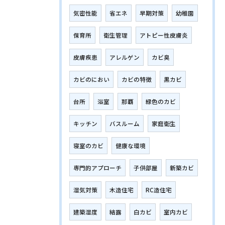
気密性能
省エネ
早期対策
幼稚園
保育所
衛生管理
アトピー性皮膚炎
皮膚疾患
アレルゲン
カビ臭
カビのにおい
カビの特徴
黒カビ
台所
浴室
那覇
緑色のカビ
キッチン
バスルーム
家庭衛生
寝室のカビ
健康な環境
専門的アプローチ
子供部屋
新築カビ
湿気対策
木造住宅
RC造住宅
建築湿度
結露
白カビ
室内カビ