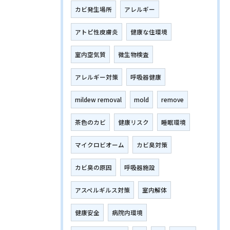
カビ発生場所
アレルギー
アトピ性皮膚炎
健康な住環境
室内空気質
微生物検査
アレルギー対策
呼吸器健康
mildew removal
mold
remove
茶色のカビ
健康リスク
睡眠環境
マイクロビオーム
カビ臭対策
カビ臭の原因
呼吸器施設
アスペルギルス対策
室内解体
健康安全
病院内環境