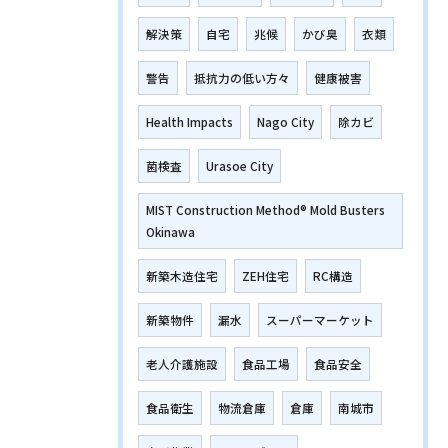
解決策
自宅
兆候
かび臭
衣類
警告
抵抗力の低い方々
健康被害
Health Impacts
Nago City
除カビ
菌検査
Urasoe City
MIST Construction Method® Mold Busters
Okinawa
新築木造住宅
ZEH住宅
RC構造
新築物件
漏水
スーパーマーケット
老人介護施設
食品工場
食品安全
食品衛生
物流倉庫
倉庫
南城市