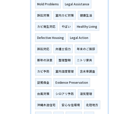
Mold Problems
Legal Assistance
訴訟対策
室内カビ対策
健康生活
カビ発生対応
やばい
Healthy Living
Defective Housing
Legal Action
訴訟対応
弁護士協力
年末のご挨拶
新年の決意
整理整頓
ニトリ家具
カビ予防
室内湿度管理
含水率調査
証拠保全
Evidence Preservation
台風対策
シロアリ予防
湿気管理
沖縄木造住宅
安心な住環境
北陸地方