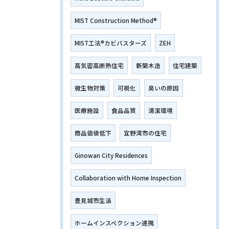
MIST Construction Method®
MIST工法®カビバスターズ
ZEH
高気密高断熱住宅
新築木造
住宅建築
微生物対策
可視化
臭いの原因
医療施設
食品品質
清潔環境
商品価値低下
宜野湾市の住宅
Ginowan City Residences
Collaboration with Home Inspection
豊見城市生活
ホームインスペクション連携