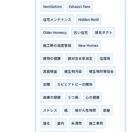
Ventilation
Exhaust Fans
住宅メンテナンス
Hidden Mold
Older Homesy
古い住宅
排気ダクト
施工時の湿度管理
New Homes
建物の健康
建材含水率測定
住環境
真菌検査
微生物汚染
微生物対策協会
玄関
カビとアトピーの関係
皮膚の健康
うつ病
心の健康
ストレス
癌
発がん性物質
部屋
寝る
室内
糸満市
施工事例