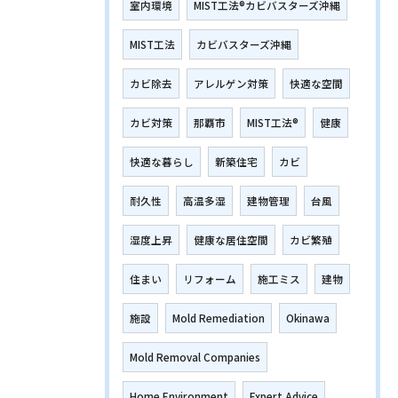
室内環境
MIST工法®カビバスターズ沖縄
MIST工法
カビバスターズ沖縄
カビ除去
アレルゲン対策
快適な空間
カビ対策
那覇市
MIST工法®
健康
快適な暮らし
新築住宅
カビ
耐久性
高温多湿
建物管理
台風
湿度上昇
健康な居住空間
カビ繁殖
住まい
リフォーム
施工ミス
建物
施設
Mold Remediation
Okinawa
Mold Removal Companies
Home Environment
Expert Advice