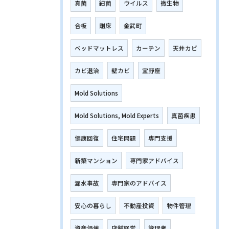
真菌
細菌
ウイルス
微生物
合板
剛床
金武町
ベッドマットレス
カーテン
天井カビ
カビ退治
壁カビ
宜野座
Mold Solutions
Mold Solutions, Mold Experts
真菌疾患
健康回復
住宅問題
専門支援
新築マンション
専門家アドバイス
漏水事故
専門家のアドバイス
安心の暮らし
不動産投資
物件管理
資産価値
店舗経営
管理者