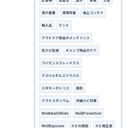
武道場
安全性
空手
柔道
公安
港の倉庫
環境改善
海上コンテナ
輸入品
テント
アウトドア用品のメンテナンス
防カビ処理
キャンプ用品のケア
ライゼンスクレードクス
アスペルギルスフラバス
スタキーボトリス
病気
クラドスポリウム
沖縄カビ対策
MoldHealthRisks
MoldPrevention
MoldExposure
カビの原因
カビ発生源