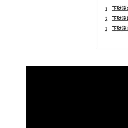
下駄箱
下駄箱
下駄箱
MIS
真菌検
まとめ