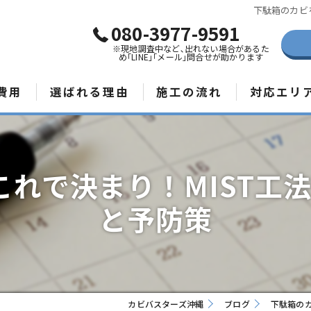
下駄箱のカビ
080-3977-9591
※現地調査中など､出れない場合があるた
め｢LINE｣｢メール｣問合せが助かります
費用
選ばれる理由
施工の流れ
対応エリ
那覇市のカビ
宮古島のカビ
れで決まり！MIST工
石垣島のカビ
と予防策
カビバスターズ沖縄
ブログ
下駄箱のカ