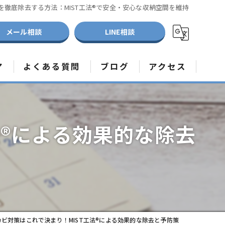
を徹底除去する方法：MIST工法®で安全・安心な収納空間を維持
メール相談
LINE相談
ア
よくある質問
ブログ
アクセス
取り
メディア取材受付中
取り
法®による効果的な除去
取り
ビ対策はこれで決まり！MIST工法®による効果的な除去と予防策