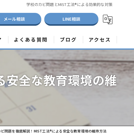
学校のカビ問題とMIST工法®による効果的な対策
メール相談
LINE相談
ア
よくある質問
ブログ
アクセス
取り
メディア取材受付中
取り
よる安全な教育環境の維
取り
ビ問題を徹底解説！MIST工法®による安全な教育環境の維持方法