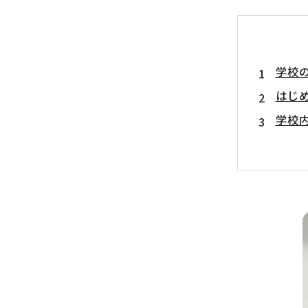
学校
はじ
学校
一般
MIS
教育
まと