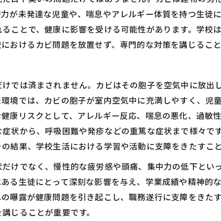
疫力が未発達な児童や、喘息やアレルギー体質を持つ生徒に
れることで、健康に影響を受ける可能性があります。学校
校におけるカビ問題を放置せず、専門的な対策を講じるこ
だけでは済まされません。カビはその胞子を空気中に放出
た環境では、カビの胞子が室内空気中に充満しやすく、児
な健康リスクとして、アレルギー反応、喘息の悪化、過敏
な症状から、呼吸困難や発疹などの重篤な症状まで様々で
その結果、学校生活における学習や活動に支障をきたすこ
状だけでなく、慢性的な疲労感や頭痛、集中力の低下とい
にある生徒にとって深刻な影響を与え、学業成績や精神的
への曝露が健康問題を引き起こし、職務遂行に支障をきた
を講じることが重要です。