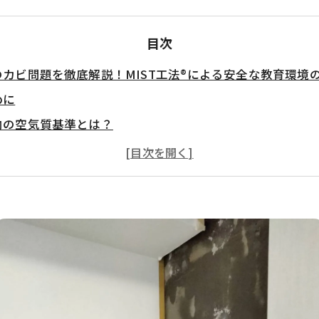
目次
のカビ問題を徹底解説！MIST工法®による安全な教育環境
めに
内の空気質基準とは？
社団法人微生物対策協会との連携
T工法®による学校のカビ対策
環境を守るための予防策
め