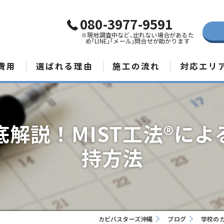
080-3977-9591
※現地調査中など､出れない場合があるた
め｢LINE｣｢メール｣問合せが助かります
費用
選ばれる理由
施工の流れ
対応エリ
那覇市のカビ
宮古島のカビ
解説！MIST工法®に
石垣島のカビ
持方法
カビバスターズ沖縄
ブログ
学校のカ