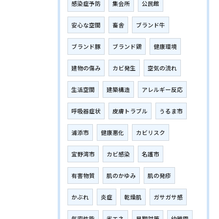
感染症予防
集会所
公民館
安心な空間
畜舎
ブランド牛
ブランド豚
ブランド鶏
健康環境
建物の傷み
カビ発生
空気の流れ
生活空間
建築構造
アレルギー反応
呼吸器症状
皮膚トラブル
うるま市
浦添市
健康悪化
カビリスク
宜野湾市
カビ感染
名護市
有害物質
肌のかゆみ
肌の発疹
かぶれ
炎症
乾燥肌
ガサガサ感
気密性能
省エネ
早期対策
幼稚園