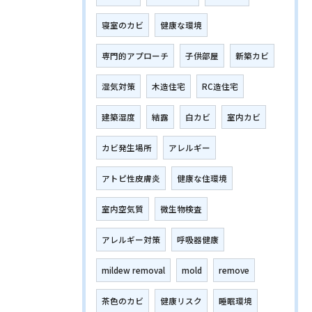
寝室のカビ
健康な環境
専門的アプローチ
子供部屋
新築カビ
湿気対策
木造住宅
RC造住宅
建築湿度
結露
白カビ
室内カビ
カビ発生場所
アレルギー
アトピ性皮膚炎
健康な住環境
室内空気質
微生物検査
アレルギー対策
呼吸器健康
mildew removal
mold
remove
茶色のカビ
健康リスク
睡眠環境