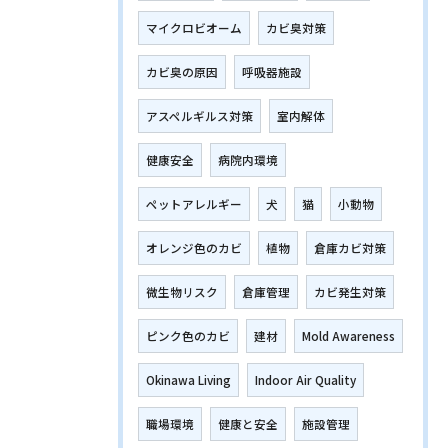
マイクロビオーム
カビ臭対策
カビ臭の原因
呼吸器施設
アスペルギルス対策
室内解体
健康安全
病院内環境
ペットアレルギー
犬
猫
小動物
オレンジ色のカビ
植物
倉庫カビ対策
微生物リスク
倉庫管理
カビ発生対策
ピンク色のカビ
建材
Mold Awareness
Okinawa Living
Indoor Air Quality
職場環境
健康と安全
施設管理