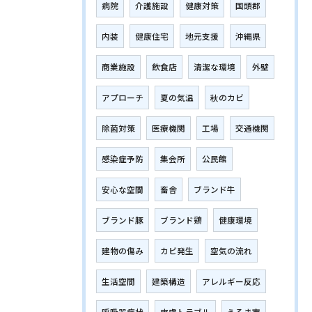
病院
介護施設
健康対策
国頭郡
内装
健康住宅
地元支援
沖縄県
商業施設
飲食店
清潔な環境
外壁
アプローチ
夏の気温
秋のカビ
除菌対策
医療機関
工場
交通機関
感染症予防
集会所
公民館
安心な空間
畜舎
ブランド牛
ブランド豚
ブランド鶏
健康環境
建物の傷み
カビ発生
空気の流れ
生活空間
建築構造
アレルギー反応
呼吸器症状
皮膚トラブル
うるま市