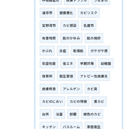
浦添市
健康悪化
カビリスク
宜野湾市
カビ感染
名護市
有害物質
肌のかゆみ
肌の発疹
かぶれ
炎症
乾燥肌
ガサガサ感
気密性能
省エネ
早期対策
幼稚園
保育所
衛生管理
アトピー性皮膚炎
皮膚疾患
アレルゲン
カビ臭
カビのにおい
カビの特徴
黒カビ
台所
浴室
那覇
緑色のカビ
キッチン
バスルーム
家庭衛生