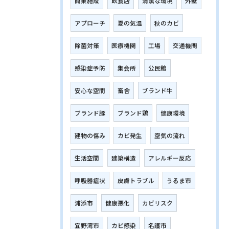
商業施設
飲食店
清潔な環境
外壁
アプローチ
夏の気温
秋のカビ
除菌対策
医療機関
工場
交通機関
感染症予防
集会所
公民館
安心な空間
畜舎
ブランド牛
ブランド豚
ブランド鶏
健康環境
建物の傷み
カビ発生
空気の流れ
生活空間
建築構造
アレルギー反応
呼吸器症状
皮膚トラブル
うるま市
浦添市
健康悪化
カビリスク
宜野湾市
カビ感染
名護市