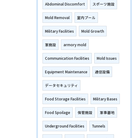
Abdominal Discomfort
スポーツ施設
Mold Removal
室内プール
Military Facilities
Mold Growth
軍施設
armory mold
Communication Facilities
Mold Issues
Equipment Maintenance
通信設備
データセキュリティ
Food Storage Facilities
Military Bases
Food Spoilage
保管施設
軍事基地
Underground Facilities
Tunnels