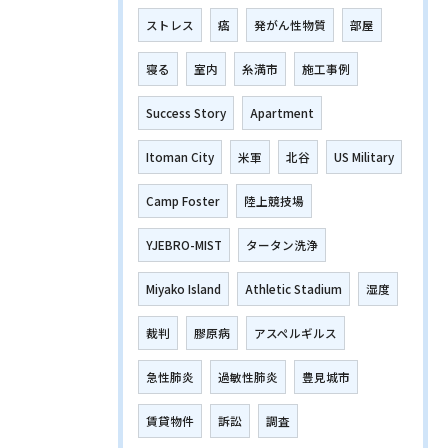
ストレス
癌
発がん性物質
部屋
寝る
室内
糸満市
施工事例
Success Story
Apartment
Itoman City
米軍
北谷
US Military
Camp Foster
陸上競技場
YJEBRO-MIST
タータン洗浄
Miyako Island
Athletic Stadium
湿度
裁判
膠原病
アスペルギルス
急性肺炎
過敏性肺炎
豊見城市
賃貸物件
訴訟
調査