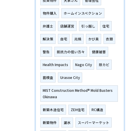
投資物件
大家さん
管理会社
物件購入
ホームインスペクション
弁護士
店舗運営
引っ越し
住宅
解決策
自宅
兆候
かび臭
衣類
警告
抵抗力の低い方々
健康被害
Health Impacts
Nago City
除カビ
菌検査
Urasoe City
MIST Construction Method® Mold Busters
Okinawa
新築木造住宅
ZEH住宅
RC構造
新築物件
漏水
スーパーマーケット