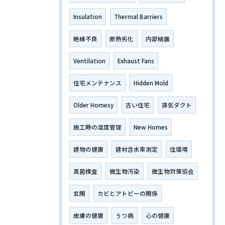
Insulation
Thermal Barriers
絶縁不良
断熱劣化
内部結露
Ventilation
Exhaust Fans
住宅メンテナンス
Hidden Mold
Older Homesy
古い住宅
排気ダクト
施工時の湿度管理
New Homes
建物の健康
建材含水率測定
住環境
真菌検査
微生物汚染
微生物対策協会
玄関
カビとアトピーの関係
皮膚の健康
うつ病
心の健康