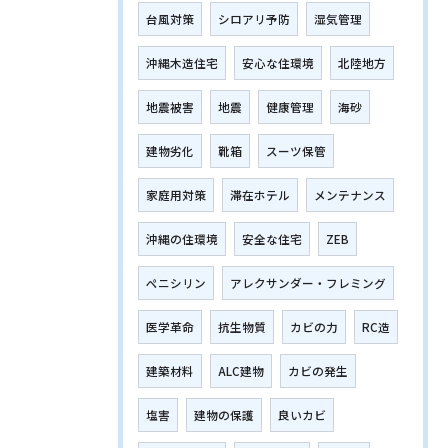
台風対策
シロアリ予防
湿気管理
沖縄木造住宅
安心な住環境
北陸地方
地震被害
地震
健康管理
海砂
建物劣化
靴箱
スーツ保管
家庭用対策
滞在ホテル
メンテナンス
沖縄の住環境
安全な住宅
ZEB
ペニシリン
アレクサンダー・フレミング
医学革命
抗生物質
カビの力
RC造
建築材料
ALC建物
カビの発生
塩害
建物の保護
良いカビ