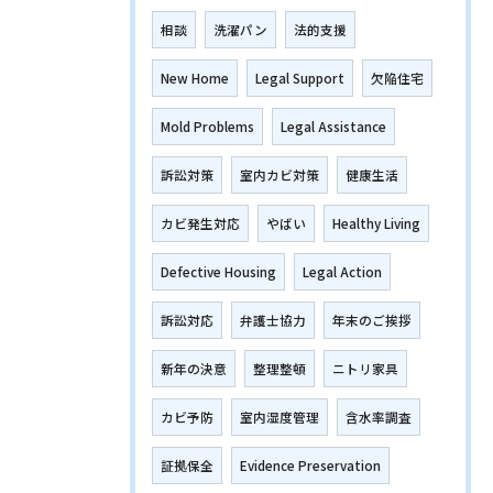
相談
洗濯パン
法的支援
New Home
Legal Support
欠陥住宅
Mold Problems
Legal Assistance
訴訟対策
室内カビ対策
健康生活
カビ発生対応
やばい
Healthy Living
Defective Housing
Legal Action
訴訟対応
弁護士協力
年末のご挨拶
新年の決意
整理整頓
ニトリ家具
カビ予防
室内湿度管理
含水率調査
証拠保全
Evidence Preservation