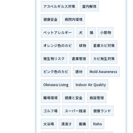
アスペルギルス対策
室内解体
健康安全
病院内環境
ペットアレルギー
犬
猫
小動物
オレンジ色のカビ
植物
倉庫カビ対策
微生物リスク
倉庫管理
カビ発生対策
ピンク色のカビ
建材
Mold Awareness
Okinawa Living
Indoor Air Quality
職場環境
健康と安全
施設管理
ゴルフ場
スーパー銭湯
健康ランド
大浴場
清潔さ
腹痛
Naha