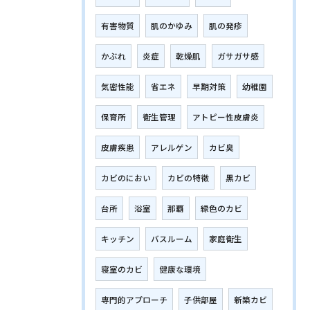
有害物質
肌のかゆみ
肌の発疹
かぶれ
炎症
乾燥肌
ガサガサ感
気密性能
省エネ
早期対策
幼稚園
保育所
衛生管理
アトピー性皮膚炎
皮膚疾患
アレルゲン
カビ臭
カビのにおい
カビの特徴
黒カビ
台所
浴室
那覇
緑色のカビ
キッチン
バスルーム
家庭衛生
寝室のカビ
健康な環境
専門的アプローチ
子供部屋
新築カビ