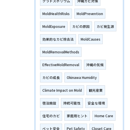
クラドスポリウム
沖縄カビ対策
MoldHealthRisks
MoldPrevention
MoldExposure
カビの原因
カビ発生源
効果的なカビ除去法
MoldCauses
MoldRemovalMethods
EffectiveMoldRemoval
沖縄の気候
カビの成長
Okinawa Humidity
Climate Impact on Mold
観光産業
宿泊施設
持続可能性
安全な環境
住宅のカビ
家庭用ヒント
Home Care
ペット安全
Pet Safety
Closet Care