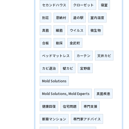
セカンドハウス
クローゼット
寝室
別荘
恩納村
道の駅
室内湿度
真菌
細菌
ウイルス
微生物
合板
剛床
金武町
ベッドマットレス
カーテン
天井カビ
カビ退治
壁カビ
宜野座
Mold Solutions
Mold Solutions, Mold Experts
真菌疾患
健康回復
住宅問題
専門支援
新築マンション
専門家アドバイス