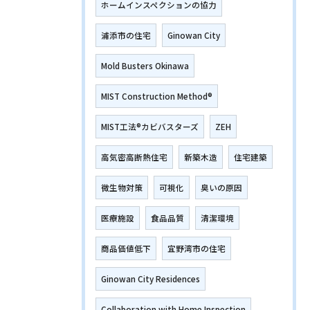
ホームインスペクションの協力
浦添市の住宅
Ginowan City
Mold Busters Okinawa
MIST Construction Method®
MIST工法®カビバスターズ
ZEH
高気密高断熱住宅
新築木造
住宅建築
微生物対策
可視化
臭いの原因
医療施設
食品品質
清潔環境
商品価値低下
宜野湾市の住宅
Ginowan City Residences
Collaboration with Home Inspection