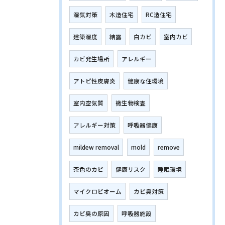
湿気対策
木造住宅
RC造住宅
建築湿度
結露
白カビ
室内カビ
カビ発生場所
アレルギー
アトピ性皮膚炎
健康な住環境
室内空気質
微生物検査
アレルギー対策
呼吸器健康
mildew removal
mold
remove
茶色のカビ
健康リスク
睡眠環境
マイクロビオーム
カビ臭対策
カビ臭の原因
呼吸器施設