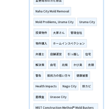
宜野湾市のカビ除去
Naha City Mold Removal
Mold Problems, Uruma City
Uruma City
投資物件
大家さん
管理会社
物件購入
ホームインスペクション
弁護士
店舗運営
引っ越し
住宅
解決策
自宅
兆候
かび臭
衣類
警告
抵抗力の低い方々
健康被害
Health Impacts
Nago City
除カビ
菌検査
Urasoe City
MIST Construction Method® Mold Busters