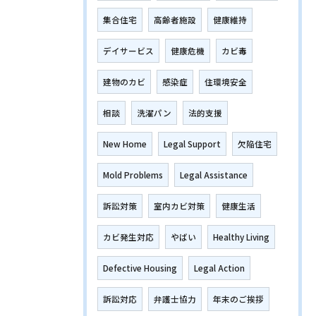
集合住宅
高齢者施設
健康維持
デイサービス
健康危機
カビ毒
建物のカビ
感染症
住環境安全
相談
洗濯パン
法的支援
New Home
Legal Support
欠陥住宅
Mold Problems
Legal Assistance
訴訟対策
室内カビ対策
健康生活
カビ発生対応
やばい
Healthy Living
Defective Housing
Legal Action
訴訟対応
弁護士協力
年末のご挨拶