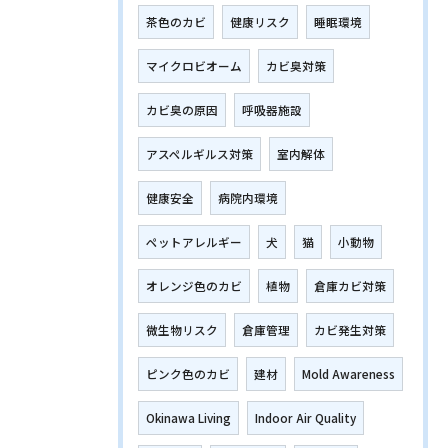
茶色のカビ
健康リスク
睡眠環境
マイクロビオーム
カビ臭対策
カビ臭の原因
呼吸器施設
アスペルギルス対策
室内解体
健康安全
病院内環境
ペットアレルギー
犬
猫
小動物
オレンジ色のカビ
植物
倉庫カビ対策
微生物リスク
倉庫管理
カビ発生対策
ピンク色のカビ
建材
Mold Awareness
Okinawa Living
Indoor Air Quality