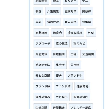
原因追究
施主
ビルダー
中立
病院
介護施設
健康対策
国頭郡
内装
健康住宅
地元支援
沖縄県
商業施設
飲食店
清潔な環境
外壁
アプローチ
夏の気温
秋のカビ
除菌対策
医療機関
工場
交通機関
感染症予防
集会所
公民館
安心な空間
畜舎
ブランド牛
ブランド豚
ブランド鶏
健康環境
建物の傷み
カビ発生
空気の流れ
生活空間
建築構造
アレルギー反応