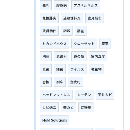
裁判
膠原病
アスペルギルス
急性肺炎
過敏性肺炎
豊見城市
賃貸物件
訴訟
調査
セカンドハウス
クローゼット
寝室
別荘
恩納村
道の駅
室内湿度
真菌
細菌
ウイルス
微生物
合板
剛床
金武町
ベッドマットレス
カーテン
天井カビ
カビ退治
壁カビ
宜野座
Mold Solutions