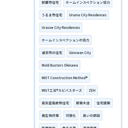
那覇市住宅
ホームインスペクション協力
うるま市住宅
Uruma City Residences
Urasoe City Residences
ホームインスペクションの協力
浦添市の住宅
Ginowan City
Mold Busters Okinawa
MIST Construction Method®
MIST工法®カビバスターズ
ZEH
高気密高断熱住宅
新築木造
住宅建築
微生物対策
可視化
臭いの原因
医療施設
食品品質
清潔環境