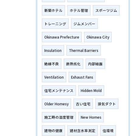
新築ホテル
ホテル管理
スポーツジム
トレーニング
ジムメンバー
Okinawa Prefecture
Okinawa City
Insulation
Thermal Barriers
絶縁不良
断熱劣化
内部結露
Ventilation
Exhaust Fans
住宅メンテナンス
Hidden Mold
Older Homesy
古い住宅
排気ダクト
施工時の湿度管理
New Homes
建物の健康
建材含水率測定
住環境