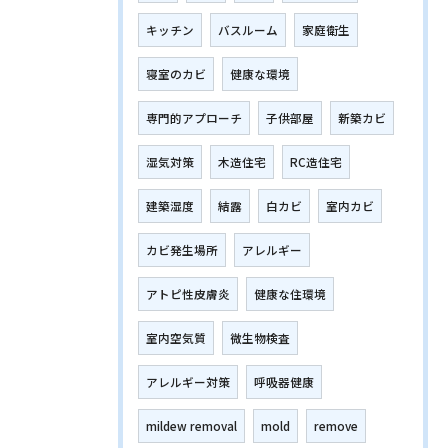
キッチン
バスルーム
家庭衛生
寝室のカビ
健康な環境
専門的アプローチ
子供部屋
新築カビ
湿気対策
木造住宅
RC造住宅
建築湿度
結露
白カビ
室内カビ
カビ発生場所
アレルギー
アトピ性皮膚炎
健康な住環境
室内空気質
微生物検査
アレルギー対策
呼吸器健康
mildew removal
mold
remove