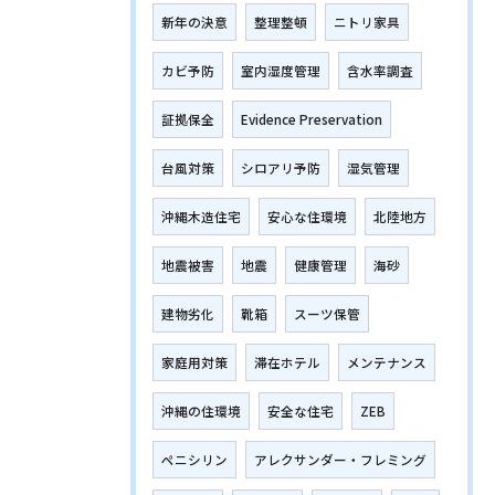
新年の決意
整理整頓
ニトリ家具
カビ予防
室内湿度管理
含水率調査
証拠保全
Evidence Preservation
台風対策
シロアリ予防
湿気管理
沖縄木造住宅
安心な住環境
北陸地方
地震被害
地震
健康管理
海砂
建物劣化
靴箱
スーツ保管
家庭用対策
滞在ホテル
メンテナンス
沖縄の住環境
安全な住宅
ZEB
ペニシリン
アレクサンダー・フレミング