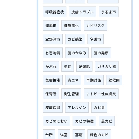
呼吸器症状
皮膚トラブル
うるま市
浦添市
健康悪化
カビリスク
宜野湾市
カビ感染
名護市
有害物質
肌のかゆみ
肌の発疹
かぶれ
炎症
乾燥肌
ガサガサ感
気密性能
省エネ
早期対策
幼稚園
保育所
衛生管理
アトピー性皮膚炎
皮膚疾患
アレルゲン
カビ臭
カビのにおい
カビの特徴
黒カビ
台所
浴室
那覇
緑色のカビ