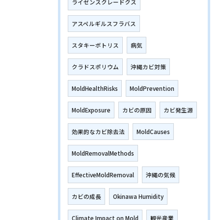
ライゼンスクレードクス
アスペルギルスフラバス
スタキーボトリス
病気
クラドスポリウム
沖縄カビ対策
MoldHealthRisks
MoldPrevention
MoldExposure
カビの原因
カビ発生源
効果的なカビ除去法
MoldCauses
MoldRemovalMethods
EffectiveMoldRemoval
沖縄の気候
カビの成長
Okinawa Humidity
Climate Impact on Mold
観光産業