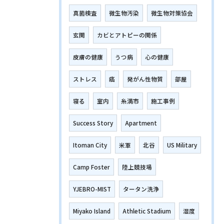
真菌検査
微生物汚染
微生物対策協会
玄関
カビとアトピーの関係
皮膚の健康
うつ病
心の健康
ストレス
癌
発がん性物質
部屋
寝る
室内
糸満市
施工事例
Success Story
Apartment
Itoman City
米軍
北谷
US Military
Camp Foster
陸上競技場
YJEBRO-MIST
タータン洗浄
Miyako Island
Athletic Stadium
湿度