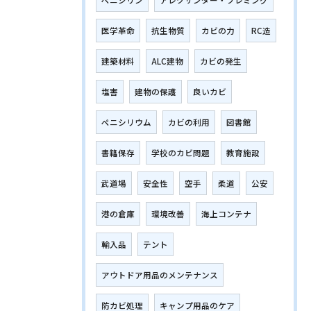
ペニシリン
アレクサンダー・フレミング
医学革命
抗生物質
カビの力
RC造
建築材料
ALC建物
カビの発生
塩害
建物の保護
良いカビ
ペニシリウム
カビの利用
図書館
書籍保存
学校のカビ問題
教育施設
武道場
安全性
空手
柔道
公安
港の倉庫
環境改善
海上コンテナ
輸入品
テント
アウトドア用品のメンテナンス
防カビ処理
キャンプ用品のケア