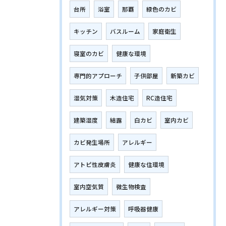
台所
浴室
那覇
緑色のカビ
キッチン
バスルーム
家庭衛生
寝室のカビ
健康な環境
専門的アプローチ
子供部屋
新築カビ
湿気対策
木造住宅
RC造住宅
建築湿度
結露
白カビ
室内カビ
カビ発生場所
アレルギー
アトピ性皮膚炎
健康な住環境
室内空気質
微生物検査
アレルギー対策
呼吸器健康