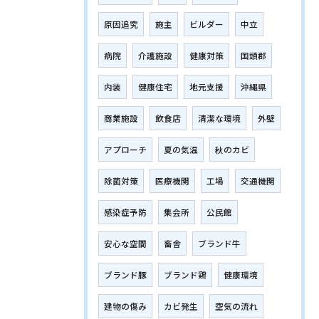
原因追究
施主
ビルダー
中立
病院
介護施設
健康対策
国頭郡
内装
健康住宅
地元支援
沖縄県
商業施設
飲食店
清潔な環境
外壁
アプローチ
夏の気温
秋のカビ
除菌対策
医療機関
工場
交通機関
感染症予防
集会所
公民館
安心な空間
畜舎
ブランド牛
ブランド豚
ブランド鶏
健康環境
建物の傷み
カビ発生
空気の流れ