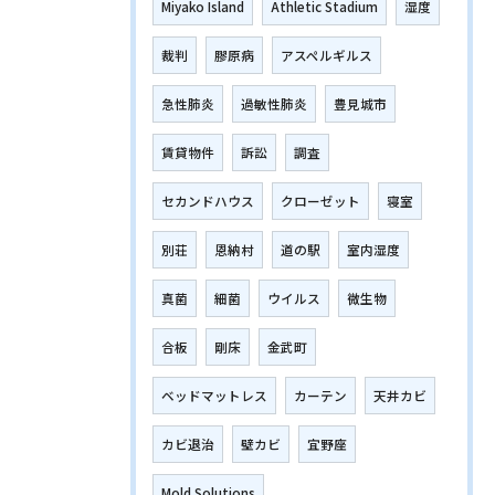
Miyako Island
Athletic Stadium
湿度
裁判
膠原病
アスペルギルス
急性肺炎
過敏性肺炎
豊見城市
賃貸物件
訴訟
調査
セカンドハウス
クローゼット
寝室
別荘
恩納村
道の駅
室内湿度
真菌
細菌
ウイルス
微生物
合板
剛床
金武町
ベッドマットレス
カーテン
天井カビ
カビ退治
壁カビ
宜野座
Mold Solutions