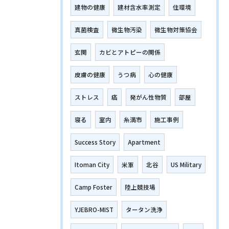
建物の健康
建材含水率測定
住環境
真菌検査
微生物汚染
微生物対策協会
玄関
カビとアトピーの関係
皮膚の健康
うつ病
心の健康
ストレス
癌
発がん性物質
部屋
寝る
室内
糸満市
施工事例
Success Story
Apartment
Itoman City
米軍
北谷
US Military
Camp Foster
陸上競技場
YJEBRO-MIST
タータン洗浄