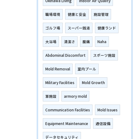
Okinawa Living
Indoor Air Quality
職場環境
健康と安全
施設管理
ゴルフ場
スーパー銭湯
健康ランド
大浴場
清潔さ
腹痛
Naha
Abdominal Discomfort
スポーツ施設
Mold Removal
室内プール
Military Facilities
Mold Growth
軍施設
armory mold
Communication Facilities
Mold Issues
Equipment Maintenance
通信設備
データセキュリティ