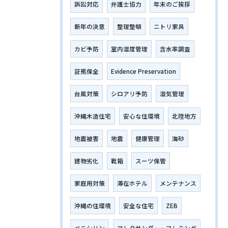
訴訟対応
弁護士協力
年末のご挨拶
新年の決意
整理整頓
ニトリ家具
カビ予防
室内湿度管理
含水率調査
証拠保全
Evidence Preservation
台風対策
シロアリ予防
湿気管理
沖縄木造住宅
安心な住環境
北陸地方
地震被害
地震
健康管理
海砂
建物劣化
靴箱
スーツ保管
家庭用対策
滞在ホテル
メンテナンス
沖縄の住環境
安全な住宅
ZEB