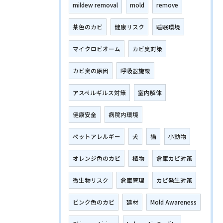
mildew removal
mold
remove
茶色のカビ
健康リスク
睡眠環境
マイクロビオーム
カビ臭対策
カビ臭の原因
呼吸器施設
アスペルギルス対策
室内解体
健康安全
病院内環境
ペットアレルギー
犬
猫
小動物
オレンジ色のカビ
植物
倉庫カビ対策
微生物リスク
倉庫管理
カビ発生対策
ピンク色のカビ
建材
Mold Awareness