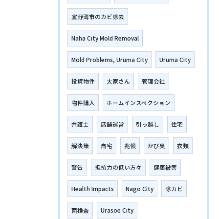
宜野湾市のカビ除去
Naha City Mold Removal
Mold Problems, Uruma City
Uruma City
投資物件
大家さん
管理会社
物件購入
ホームインスペクション
弁護士
店舗運営
引っ越し
住宅
解決策
自宅
兆候
かび臭
衣類
警告
抵抗力の低い方々
健康被害
Health Impacts
Nago City
除カビ
菌検査
Urasoe City