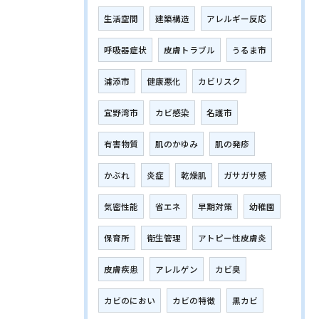
生活空間
建築構造
アレルギー反応
呼吸器症状
皮膚トラブル
うるま市
浦添市
健康悪化
カビリスク
宜野湾市
カビ感染
名護市
有害物質
肌のかゆみ
肌の発疹
かぶれ
炎症
乾燥肌
ガサガサ感
気密性能
省エネ
早期対策
幼稚園
保育所
衛生管理
アトピー性皮膚炎
皮膚疾患
アレルゲン
カビ臭
カビのにおい
カビの特徴
黒カビ