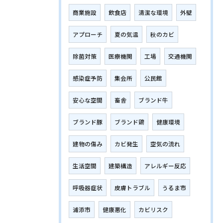
商業施設
飲食店
清潔な環境
外壁
アプローチ
夏の気温
秋のカビ
除菌対策
医療機関
工場
交通機関
感染症予防
集会所
公民館
安心な空間
畜舎
ブランド牛
ブランド豚
ブランド鶏
健康環境
建物の傷み
カビ発生
空気の流れ
生活空間
建築構造
アレルギー反応
呼吸器症状
皮膚トラブル
うるま市
浦添市
健康悪化
カビリスク