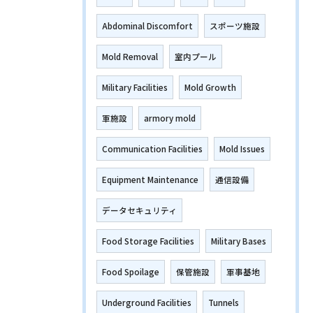
Abdominal Discomfort
スポーツ施設
Mold Removal
室内プール
Military Facilities
Mold Growth
軍施設
armory mold
Communication Facilities
Mold Issues
Equipment Maintenance
通信設備
データセキュリティ
Food Storage Facilities
Military Bases
Food Spoilage
保管施設
軍事基地
Underground Facilities
Tunnels