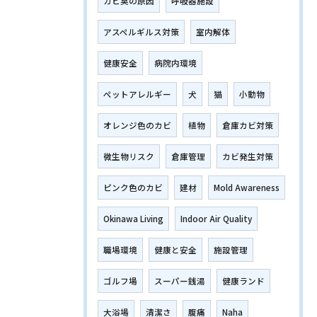
カビ臭の原因
呼吸器施設
アスペルギルス対策
室内解体
健康安全
病院内環境
ペットアレルギー
犬
猫
小動物
オレンジ色のカビ
植物
倉庫カビ対策
微生物リスク
倉庫管理
カビ発生対策
ピンク色のカビ
建材
Mold Awareness
Okinawa Living
Indoor Air Quality
職場環境
健康と安全
施設管理
ゴルフ場
スーパー銭湯
健康ランド
大浴場
清潔さ
腹痛
Naha