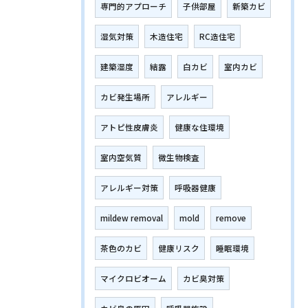
専門的アプローチ
子供部屋
新築カビ
湿気対策
木造住宅
RC造住宅
建築湿度
結露
白カビ
室内カビ
カビ発生場所
アレルギー
アトピ性皮膚炎
健康な住環境
室内空気質
微生物検査
アレルギー対策
呼吸器健康
mildew removal
mold
remove
茶色のカビ
健康リスク
睡眠環境
マイクロビオーム
カビ臭対策