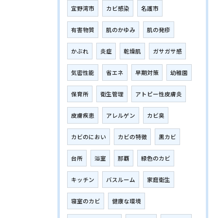
宜野湾市
カビ感染
名護市
有害物質
肌のかゆみ
肌の発疹
かぶれ
炎症
乾燥肌
ガサガサ感
気密性能
省エネ
早期対策
幼稚園
保育所
衛生管理
アトピー性皮膚炎
皮膚疾患
アレルゲン
カビ臭
カビのにおい
カビの特徴
黒カビ
台所
浴室
那覇
緑色のカビ
キッチン
バスルーム
家庭衛生
寝室のカビ
健康な環境