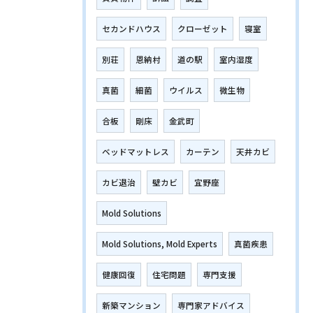
セカンドハウス
クローゼット
寝室
別荘
恩納村
道の駅
室内湿度
真菌
細菌
ウイルス
微生物
合板
剛床
金武町
ベッドマットレス
カーテン
天井カビ
カビ退治
壁カビ
宜野座
Mold Solutions
Mold Solutions, Mold Experts
真菌疾患
健康回復
住宅問題
専門支援
新築マンション
専門家アドバイス