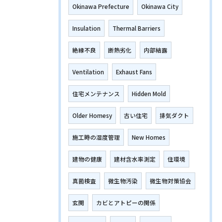
Okinawa Prefecture
Okinawa City
Insulation
Thermal Barriers
絶縁不良
断熱劣化
内部結露
Ventilation
Exhaust Fans
住宅メンテナンス
Hidden Mold
Older Homesy
古い住宅
排気ダクト
施工時の湿度管理
New Homes
建物の健康
建材含水率測定
住環境
真菌検査
微生物汚染
微生物対策協会
玄関
カビとアトピーの関係