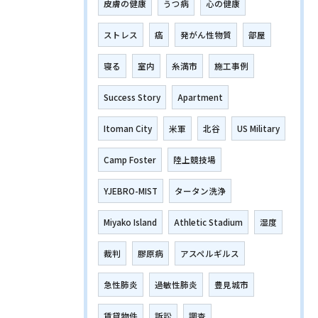
皮膚の健康
うつ病
心の健康
ストレス
癌
発がん性物質
部屋
寝る
室内
糸満市
施工事例
Success Story
Apartment
Itoman City
米軍
北谷
US Military
Camp Foster
陸上競技場
YJEBRO-MIST
タータン洗浄
Miyako Island
Athletic Stadium
湿度
裁判
膠原病
アスペルギルス
急性肺炎
過敏性肺炎
豊見城市
賃貸物件
訴訟
調査