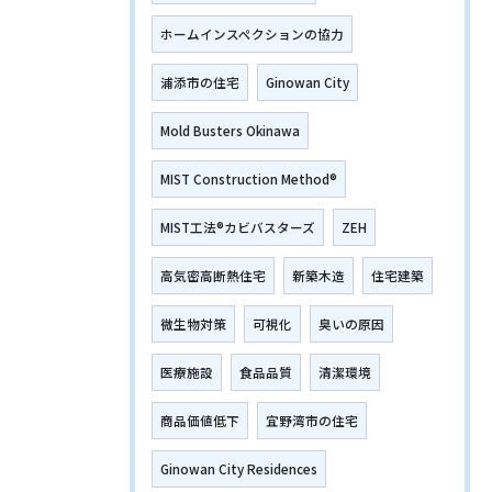
ホームインスペクションの協力
浦添市の住宅
Ginowan City
Mold Busters Okinawa
MIST Construction Method®
MIST工法®カビバスターズ
ZEH
高気密高断熱住宅
新築木造
住宅建築
微生物対策
可視化
臭いの原因
医療施設
食品品質
清潔環境
商品価値低下
宜野湾市の住宅
Ginowan City Residences