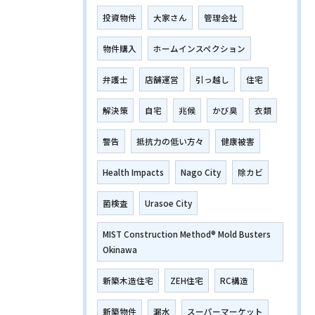
投資物件
大家さん
管理会社
物件購入
ホームインスペクション
弁護士
店舗運営
引っ越し
住宅
解決策
自宅
兆候
かび臭
衣類
警告
抵抗力の低い方々
健康被害
Health Impacts
Nago City
除カビ
菌検査
Urasoe City
MIST Construction Method® Mold Busters
Okinawa
新築木造住宅
ZEH住宅
RC構造
新築物件
漏水
スーパーマーケット