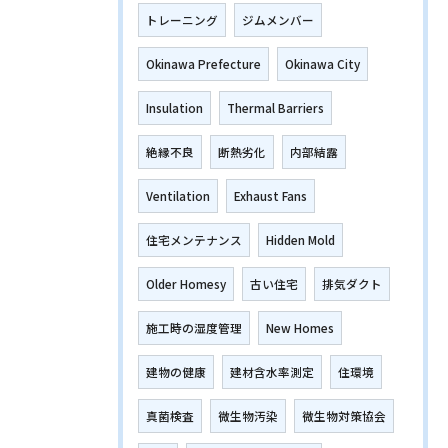
トレーニング
ジムメンバー
Okinawa Prefecture
Okinawa City
Insulation
Thermal Barriers
絶縁不良
断熱劣化
内部結露
Ventilation
Exhaust Fans
住宅メンテナンス
Hidden Mold
Older Homesy
古い住宅
排気ダクト
施工時の湿度管理
New Homes
建物の健康
建材含水率測定
住環境
真菌検査
微生物汚染
微生物対策協会