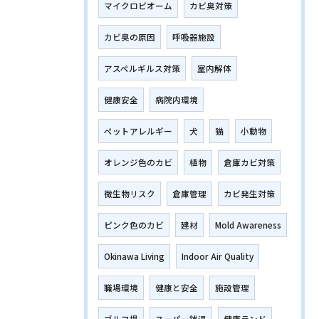
マイクロビオーム
カビ臭対策
カビ臭の原因
呼吸器施設
アスペルギルス対策
室内解体
健康安全
病院内環境
ペットアレルギー
犬
猫
小動物
オレンジ色のカビ
植物
倉庫カビ対策
微生物リスク
倉庫管理
カビ発生対策
ピンク色のカビ
建材
Mold Awareness
Okinawa Living
Indoor Air Quality
職場環境
健康と安全
施設管理