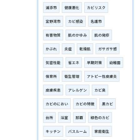
浦添市
健康悪化
カビリスク
宜野湾市
カビ感染
名護市
有害物質
肌のかゆみ
肌の発疹
かぶれ
炎症
乾燥肌
ガサガサ感
気密性能
省エネ
早期対策
幼稚園
保育所
衛生管理
アトピー性皮膚炎
皮膚疾患
アレルゲン
カビ臭
カビのにおい
カビの特徴
黒カビ
台所
浴室
那覇
緑色のカビ
キッチン
バスルーム
家庭衛生