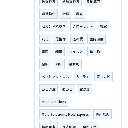
急性肺炎
過敏性肺炎
豊見城市
賃貸物件
訴訟
調査
セカンドハウス
クローゼット
寝室
別荘
恩納村
道の駅
室内湿度
真菌
細菌
ウイルス
微生物
合板
剛床
金武町
ベッドマットレス
カーテン
天井カビ
カビ退治
壁カビ
宜野座
Mold Solutions
Mold Solutions, Mold Experts
真菌疾患
健康回復
住宅問題
専門支援