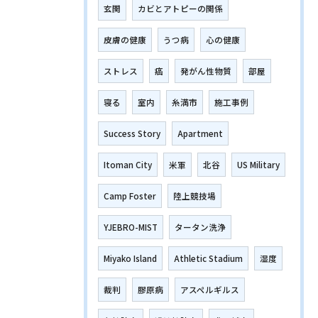
玄関
カビとアトピーの関係
皮膚の健康
うつ病
心の健康
ストレス
癌
発がん性物質
部屋
寝る
室内
糸満市
施工事例
Success Story
Apartment
Itoman City
米軍
北谷
US Military
Camp Foster
陸上競技場
YJEBRO-MIST
タータン洗浄
Miyako Island
Athletic Stadium
湿度
裁判
膠原病
アスペルギルス