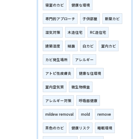
寝室のカビ
健康な環境
専門的アプローチ
子供部屋
新築カビ
湿気対策
木造住宅
RC造住宅
建築湿度
結露
白カビ
室内カビ
カビ発生場所
アレルギー
アトピ性皮膚炎
健康な住環境
室内空気質
微生物検査
アレルギー対策
呼吸器健康
mildew removal
mold
remove
茶色のカビ
健康リスク
睡眠環境