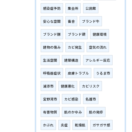
感染症予防
集会所
公民館
安心な空間
畜舎
ブランド牛
ブランド豚
ブランド鶏
健康環境
建物の傷み
カビ発生
空気の流れ
生活空間
建築構造
アレルギー反応
呼吸器症状
皮膚トラブル
うるま市
浦添市
健康悪化
カビリスク
宜野湾市
カビ感染
名護市
有害物質
肌のかゆみ
肌の発疹
かぶれ
炎症
乾燥肌
ガサガサ感