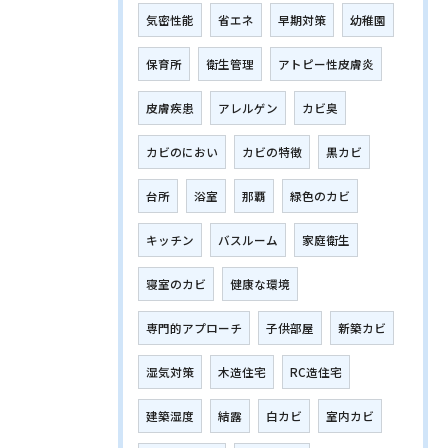
気密性能
省エネ
早期対策
幼稚園
保育所
衛生管理
アトピー性皮膚炎
皮膚疾患
アレルゲン
カビ臭
カビのにおい
カビの特徴
黒カビ
台所
浴室
那覇
緑色のカビ
キッチン
バスルーム
家庭衛生
寝室のカビ
健康な環境
専門的アプローチ
子供部屋
新築カビ
湿気対策
木造住宅
RC造住宅
建築湿度
結露
白カビ
室内カビ