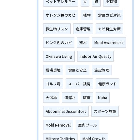
ペットアレルギー
犬
猫
小動物
オレンジ色のカビ
植物
倉庫カビ対策
微生物リスク
倉庫管理
カビ発生対策
ピンク色のカビ
建材
Mold Awareness
Okinawa Living
Indoor Air Quality
職場環境
健康と安全
施設管理
ゴルフ場
スーパー銭湯
健康ランド
大浴場
清潔さ
腹痛
Naha
Abdominal Discomfort
スポーツ施設
Mold Removal
室内プール
Military Facilities
Mold Growth