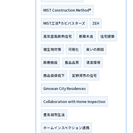
MIST Construction Method®
MIST工法®カビバスターズ
ZEH
高気密高断熱住宅
新築木造
住宅建築
微生物対策
可視化
臭いの原因
医療施設
食品品質
清潔環境
商品価値低下
宜野湾市の住宅
Ginowan City Residences
Collaboration with Home Inspection
豊見城市生活
ホームインスペクション連携