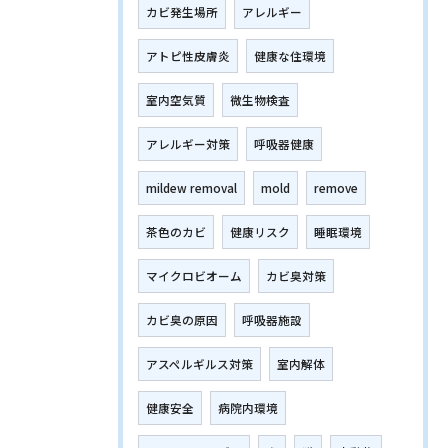
カビ発生場所
アレルギー
アトピ性皮膚炎
健康な住環境
室内空気質
微生物検査
アレルギー対策
呼吸器健康
mildew removal
mold
remove
茶色のカビ
健康リスク
睡眠環境
マイクロビオーム
カビ臭対策
カビ臭の原因
呼吸器施設
アスペルギルス対策
室内解体
健康安全
病院内環境