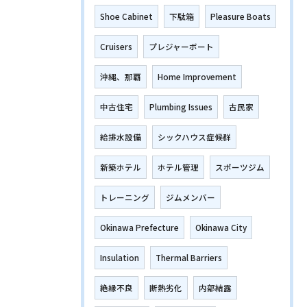
Shoe Cabinet
下駄箱
Pleasure Boats
Cruisers
プレジャーボート
沖縄、那覇
Home Improvement
中古住宅
Plumbing Issues
古民家
給排水設備
シックハウス症候群
新築ホテル
ホテル管理
スポーツジム
トレーニング
ジムメンバー
Okinawa Prefecture
Okinawa City
Insulation
Thermal Barriers
絶縁不良
断熱劣化
内部結露