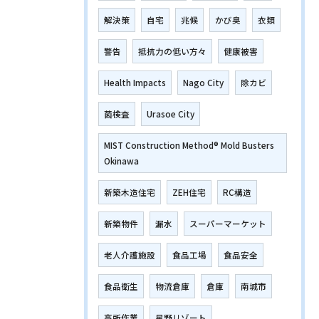
解決策
自宅
兆候
かび臭
衣類
警告
抵抗力の低い方々
健康被害
Health Impacts
Nago City
除カビ
菌検査
Urasoe City
MIST Construction Method® Mold Busters
Okinawa
新築木造住宅
ZEH住宅
RC構造
新築物件
漏水
スーパーマーケット
老人介護施設
食品工場
食品安全
食品衛生
物流倉庫
倉庫
南城市
高所作業
星野リゾート