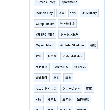
Success Story
Apartment
Itoman City
米軍
北谷
US Military
Camp Foster
陸上競技場
YJEBRO-MIST
タータン洗浄
Miyako Island
Athletic Stadium
湿度
裁判
膠原病
アスペルギルス
急性肺炎
過敏性肺炎
豊見城市
賃貸物件
訴訟
調査
セカンドハウス
クローゼット
寝室
別荘
恩納村
道の駅
室内湿度