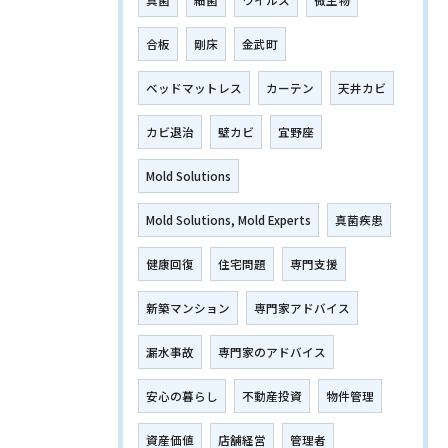
真菌
細菌
ウイルス
微生物
合板
剛床
金武町
ベッドマットレス
カーテン
天井カビ
カビ退治
壁カビ
宜野座
Mold Solutions
Mold Solutions, Mold Experts
真菌疾患
健康回復
住宅問題
専門支援
新築マンション
専門家アドバイス
漏水事故
専門家のアドバイス
安心の暮らし
不動産投資
物件管理
資産価値
店舗経営
管理者