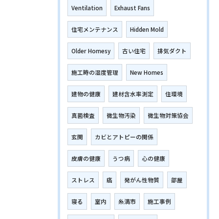
Ventilation
Exhaust Fans
住宅メンテナンス
Hidden Mold
Older Homesy
古い住宅
排気ダクト
施工時の湿度管理
New Homes
建物の健康
建材含水率測定
住環境
真菌検査
微生物汚染
微生物対策協会
玄関
カビとアトピーの関係
皮膚の健康
うつ病
心の健康
ストレス
癌
発がん性物質
部屋
寝る
室内
糸満市
施工事例