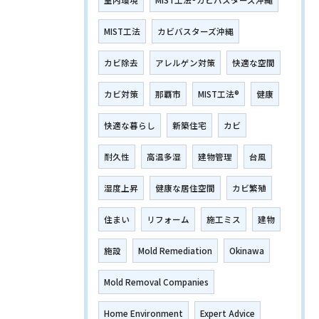
室内環境
MIST工法®カビバスターズ沖縄
MIST工法
カビバスターズ沖縄
カビ除去
アレルゲン対策
快適な空間
カビ対策
那覇市
MIST工法®
健康
快適な暮らし
新築住宅
カビ
耐久性
高温多湿
建物管理
台風
湿度上昇
健康な居住空間
カビ繁殖
住まい
リフォーム
施工ミス
建物
施設
Mold Remediation
Okinawa
Mold Removal Companies
Home Environment
Expert Advice