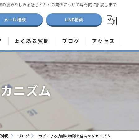
膚の痛みやしみる感じとカビの関係について専門的に解説します
メール相談
LINE相談
ア
よくある質問
ブログ
アクセス
取り
メディア取材受付中
取り
メカニズム
取り
ズ沖縄
ブログ
カビによる皮膚の刺激と痛みのメカニズム