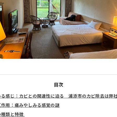
目次
みる感じ：カビとの関連性に迫る 浦添市のカビ除去は弊
互作用：痛みやしみる感覚の謎
の種類と特徴