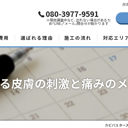
皮
080-3977-9591
※現地調査中など､出れない場合があるた
め｢LINE｣｢メール｣問合せが助かります
費用
選ばれる理由
施工の流れ
対応エリ
那覇市のカビ
宮古島のカビ
る皮膚の刺激と痛みの
石垣島のカビ
カビバスター